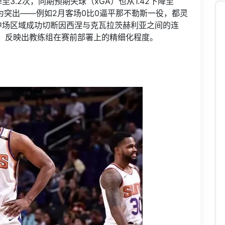
至3.2次，同期预期失球（xGA）也从1.42下降至
尤为突出——例如2月客场0比0逼平那不勒斯一役，都灵
中场区域成功切断因西涅与克瓦拉茨赫利亚之间的连
，反映出教练组在赛前部署上的精细化程度。