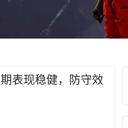
近期表现稳健，防守效