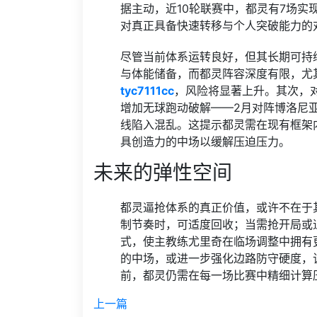
据主动，近10轮联赛中，都灵有7场
对真正具备快速转移与个人突破能力的
尽管当前体系运转良好，但其长期可持
与体能储备，而都灵阵容深度有限，尤
tyc7111cc
，风险将显著上升。其次，
增加无球跑动破解——2月对阵博洛尼
线陷入混乱。这提示都灵需在现有框架
具创造力的中场以缓解压迫压力。
未来的弹性空间
都灵逼抢体系的真正价值，或许不在于
制节奏时，可适度回收；当需抢开局或
式，使主教练尤里奇在临场调整中拥有
的中场，或进一步强化边路防守硬度，该
前，都灵仍需在每一场比赛中精细计算
上一篇