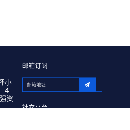
邮箱订阅
杯小
：4
2强资
社交平台