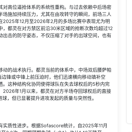
其对高位逼抢体系的系统性重构。与过去依赖中后场密
半场施加持续压力，尤其在由攻转守的瞬间，前场三人
025年12月至2026年2月的多场比赛中表现尤为明
，都灵在对方禁区前沿30米区域的抢断次数均超过12
动出击的防守姿态，不仅压缩了对手的出球空间，也有
移动的战术执行。都灵当前的体系中，中场双后腰萨帕
：当边锋或中锋上前压迫时，他们迅速横向移动填补空
透。这种结构化协同使得球队在失去球权后的5秒内完
2026年1月以来，都灵在对方半场夺回球权后的直接
为进球，但已显著提升进攻发起的质量与突然性。
性进步。根据Sofascore统计，自2025年11月