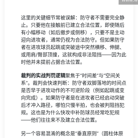
这里的关键细节常被误解：防守者不需要完全静
止。只要他在接触前已建立合法位置，即使随后
有小幅移动（如后撤步或侧移），只要不是主动
迎向进攻者，通常仍视为合法防守。但如果防守
者在进攻球员起跳或突破途中突然横移、伸腿、
或用肩/臀部顶撞，这就构成非法阻挡——因为此
时他并未提前占据合法位置。
裁判的实战判罚逻辑
聚焦于“时间差”与“空间关
系”。裁判会快速判断：防守者双脚落地的时间点
是否早于进攻动作的不可逆阶段（例如起跳或变
向完成）。如果防守者是在进攻者已经启动突破
后才冲入路径，哪怕只慢半拍，也会被判阻挡犯
规。这也是为什么快攻中补防球员经常吃犯规
——他们往往来不及建立合法位置。
另一个容易混淆的概念是“垂直原则”（圆柱体原