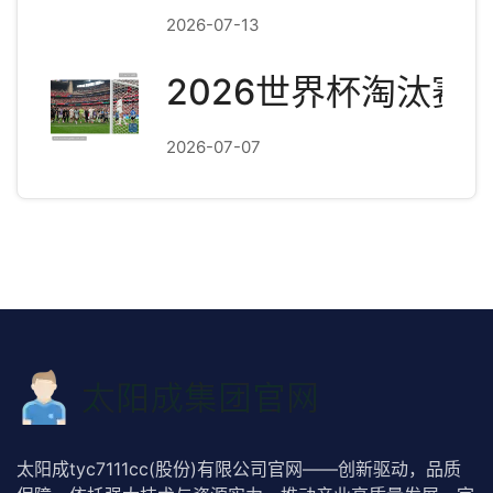
2026-07-13
2026世界杯淘汰
2026-07-07
太阳成tyc7111cc(股份)有限公司官网——创新驱动，品质