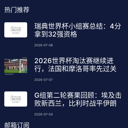
热门推荐
瑞典世界杯小组赛总结：4分
拿到32强资格
2026-07-08
2026世界杯淘汰赛继续进
行，法国和摩洛哥率先过关
2026-07-07
G组第二轮赛果回顾：埃及击
败新西兰，比利时战平伊朗
2026-07-04
邮箱订阅