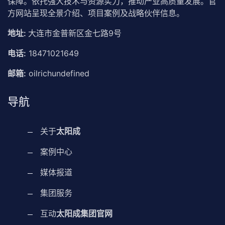
保障。依托强大技术与资源实力，推动产业高质量发展。官
方网站呈现全景介绍、项目案例及战略伙伴信息。
地址:
大连市金普新区金七路9号
电话:
18471021649
邮箱:
oilrichundefined
导航
关于
太阳成
案例中心
媒体报道
集团服务
互动
太阳成集团官网