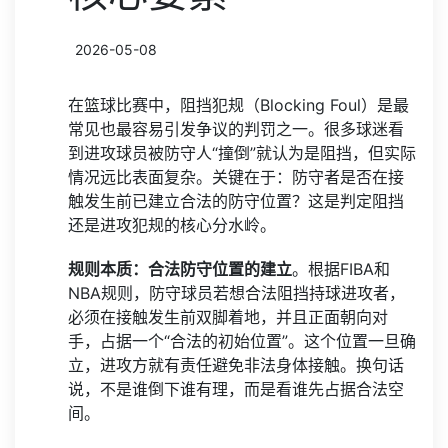
2026-05-08
在篮球比赛中，阻挡犯规（Blocking Foul）是最
常见也最容易引发争议的判罚之一。很多球迷看
到进攻球员被防守人“撞倒”就认为是阻挡，但实际
情况远比表面复杂。关键在于：防守者是否在接
触发生前已建立合法的防守位置？这是判定阻挡
还是进攻犯规的核心分水岭。
规则本质：合法防守位置的建立
。根据FIBA和
NBA规则，防守球员若想合法阻挡持球进攻者，
必须在接触发生前双脚着地，并且正面朝向对
手，占据一个“合法的初始位置”。这个位置一旦确
立，进攻方就有责任避免非法身体接触。换句话
说，不是谁倒下谁有理，而是看谁先占据合法空
间。