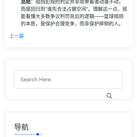
总结
：阻挡犯规的判定并非简单看谁动谁不动，
而是回归到“谁先合法占据空间”。理解这一点，就
能看懂大多数争议判罚背后的逻辑——篮球规则
的本质，是保护合理竞争，而非保护摔倒的人。
上一篇
导航