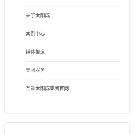
关于
太阳成
案例中心
媒体报道
集团服务
互动
太阳成集团官网