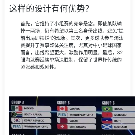
这样的设计有何优势？
首先，它维持了小组赛的竞争悬念。即使某队输
掉一两场，仍有希望以第三名身份出线，避免“提
前出局即摆烂”的现象。其次，更多球队参与淘汰
赛提升了赛事整体关注度，尤其对中小足球国家
而言，出线希望更大，激励作用明显。最后，32
强淘汰赛延续单场决胜制，保留了世界杯传统的
紧张感和戏剧性。