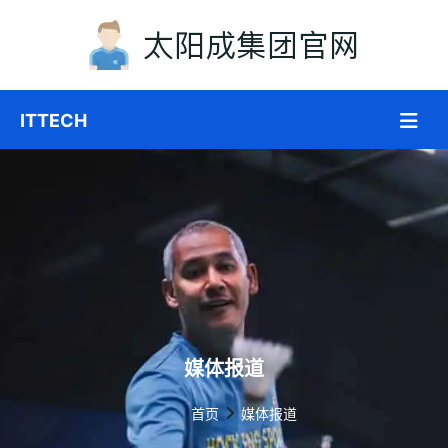
媒体报道
首页
媒体报道