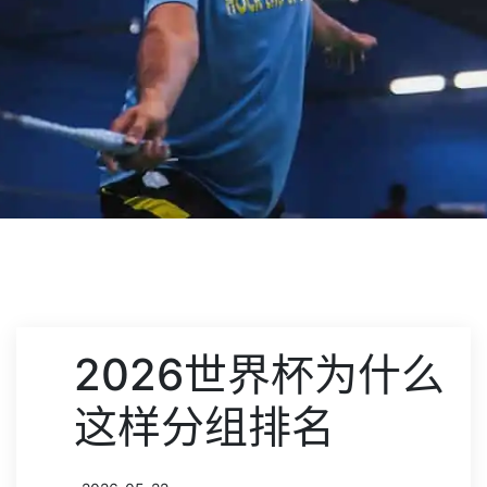
2026世界杯为什么
这样分组排名