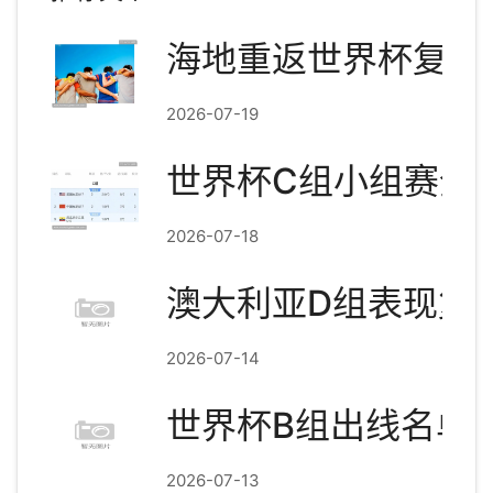
海地重返世界杯复盘
2026-07-19
世界杯C组小组赛全
2026-07-18
澳大利亚D组表现复
2026-07-14
世界杯B组出线名单
2026-07-13