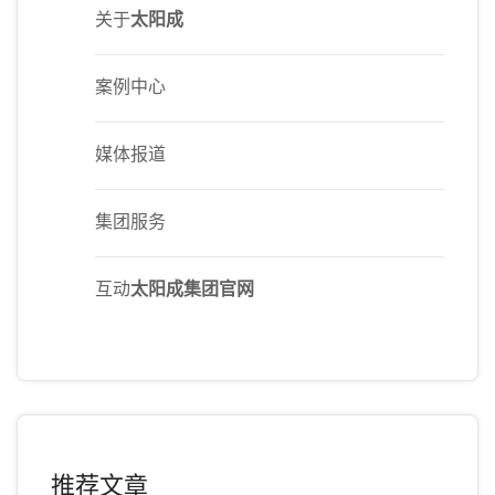
关于
太阳成
案例中心
媒体报道
集团服务
互动
太阳成集团官网
推荐文章