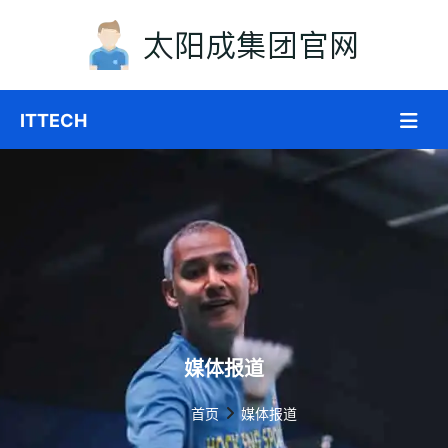
媒体报道
首页
媒体报道