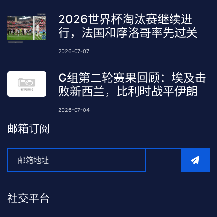
2026世界杯淘汰赛继续进
行，法国和摩洛哥率先过关
2026-07-07
G组第二轮赛果回顾：埃及击
败新西兰，比利时战平伊朗
2026-07-04
邮箱订阅
社交平台