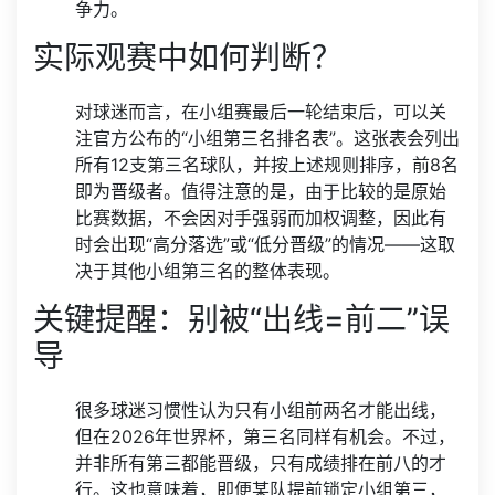
争力。
实际观赛中如何判断？
对球迷而言，在小组赛最后一轮结束后，可以关
注官方公布的“小组第三名排名表”。这张表会列出
所有12支第三名球队，并按上述规则排序，前8名
即为晋级者。值得注意的是，由于比较的是原始
比赛数据，不会因对手强弱而加权调整，因此有
时会出现“高分落选”或“低分晋级”的情况——这取
决于其他小组第三名的整体表现。
关键提醒：别被“出线=前二”误
导
很多球迷习惯性认为只有小组前两名才能出线，
但在2026年世界杯，第三名同样有机会。不过，
并非所有第三都能晋级，只有成绩排在前八的才
行。这也意味着，即便某队提前锁定小组第三，