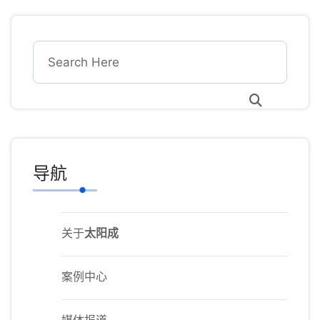
导航
关于
太阳成
案例中心