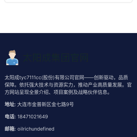
太阳成tyc7111cc(股份)有限公司官网——创新驱动，品质
保障。依托强大技术与资源实力，推动产业高质量发展。官
方网站呈现全景介绍、项目案例及战略伙伴信息。
地址:
大连市金普新区金七路9号
电话:
18471021649
邮箱:
oilrichundefined