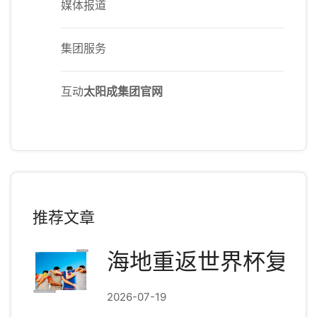
媒体报道
集团服务
互动
太阳成集团官网
推荐文章
海地重返世界杯复盘
2026-07-19