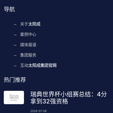
导航
关于
太阳成
案例中心
媒体报道
集团服务
互动
太阳成集团官网
热门推荐
瑞典世界杯小组赛总结：4分
拿到32强资格
2026-07-08