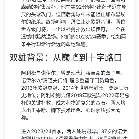
森纳的密集反扑，他在第92分钟扑出萨卡近在咫
尺的头球攻门，但随后角球中未能阻止加布里埃
尔的绝杀。终场哨响，拜仁止步欧冠八强。两位
世界级门将，一个以神勇扑救延续传奇，一个在
遗憾中黯然退场。他们的2023/24赛季，恰如两
条平行却渐行渐远的命运轨迹。
双雄背景：从巅峰到十字路口
阿利松与诺伊尔，曾是现代门将革命的双子星。
诺伊尔以“清道夫门将”理念重塑守门员角色，
2013年欧冠夺冠、2014年世界杯封王，奠定其历
史地位；阿利松则凭借2019年欧冠与2022年足总
杯的关键扑救，成为利物浦复兴的基石。两人均
以出击果断、脚下技术出色、心理素质强大著
称。
进入2023/24赛季，两人处境迥异。37岁的诺伊
尔刚从2022年底滑雪重伤中复出，这是他职业生