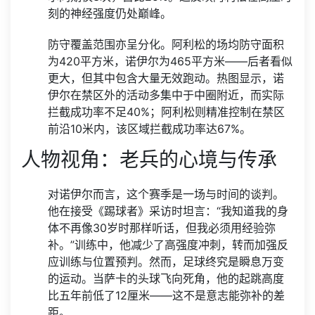
刻的神经强度仍处巅峰。
防守覆盖范围亦呈分化。阿利松的场均防守面积
为420平方米，诺伊尔为465平方米——后者看似
更大，但其中包含大量无效跑动。热图显示，诺
伊尔在禁区外的活动多集中于中圈附近，而实际
拦截成功率不足40%；阿利松则精准控制在禁区
前沿10米内，该区域拦截成功率达67%。
人物视角：老兵的心境与传承
对诺伊尔而言，这个赛季是一场与时间的谈判。
他在接受《踢球者》采访时坦言：“我知道我的身
体不再像30岁时那样听话，但我必须用经验弥
补。”训练中，他减少了高强度冲刺，转而加强反
应训练与位置预判。然而，足球终究是瞬息万变
的运动。当萨卡的头球飞向死角，他的起跳高度
比五年前低了12厘米——这不是意志能弥补的差
距。