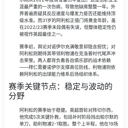
涯最严重的一次伤病，导致他缺席整整一年。外
界普遍质疑其反应速度与爆发力是否还能维持顶
级水准。而31岁的阿利松正值门将黄金年龄，虽
在2022/23赛季末段偶有失误，但整体稳定性仍
被视作英超最佳之一。
赛季初，舆论对诺伊尔充满敬意却隐含担忧；对
阿利松则期待其带领利物浦在克洛普时代尾声冲
击荣誉。两人都背负着各自俱乐部的战术依赖
——拜仁需要诺伊尔支撑高位防线，利物浦则依
赖阿利松的出球能力维系后场组织体系。
赛季关键节点：稳定与波动的
分野
阿利松的赛季始于稳健。英超首轮对阵切尔西，
他完成5次关键扑救，包括补时阶段挡出帕尔默的
单刀，助利物浦2-1取胜。整个上半程，他在19场