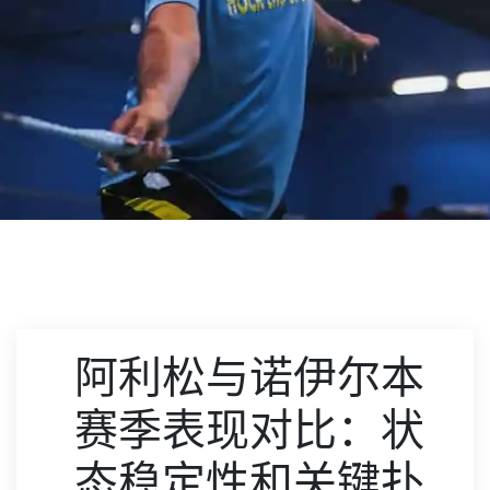
阿利松与诺伊尔本
赛季表现对比：状
态稳定性和关键扑