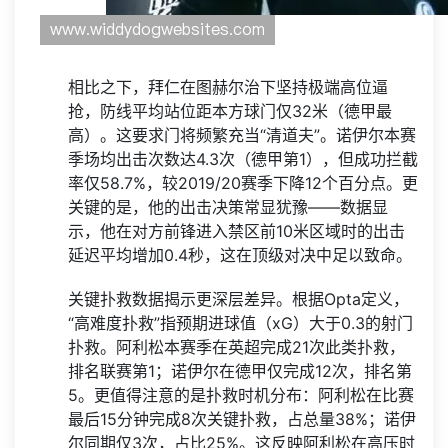
相比之下，拜仁在图赫尔治下坚持极端高位逼
抢，防线平均站位距本方球门仅32米（德甲最
高）。这要求门将频繁充当“清道夫”。诺伊尔本赛
季场均出击次数达4.3次（德甲第1），但成功拦截
率仅58.7%，较2019/20赛季下降12个百分点。更
关键的是，他的出击决策常显犹豫——数据显
示，他在对方前锋进入禁区前10米区域时的出击
延迟平均增加0.4秒，这在顶级对决中足以致命。
关键扑救数据揭示更深层差异。根据Opta定义，
“高难度扑救”指预期进球值（xG）大于0.3的射门
扑救。阿利松本赛季在英超完成21次此类扑救，
排名联赛第1；诺伊尔在德甲仅完成12次，排名第
5。更值得注意的是扑救时机分布：阿利松在比赛
最后15分钟完成8次关键扑救，占总量38%；诺伊
尔同期仅3次，占比25%。这反映阿利松在高压时