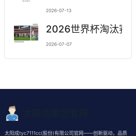
2026-07-13
2026世界杯淘汰
2026-07-07
太阳成tyc7111cc(股份)有限公司官网——创新驱动，品质