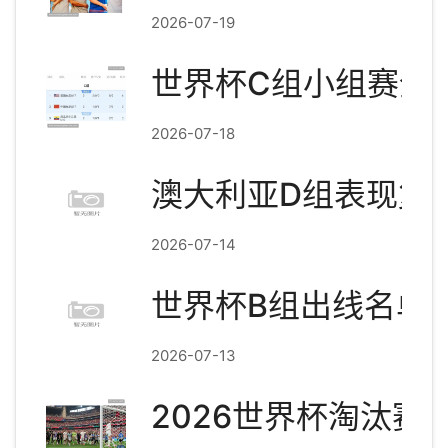
2026-07-19
世界杯C组小组赛全
2026-07-18
澳大利亚D组表现复
2026-07-14
世界杯B组出线名单
2026-07-13
2026世界杯淘汰