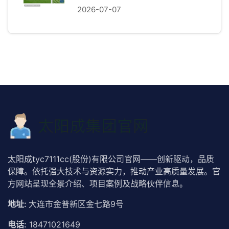
2026-07-07
太阳成tyc7111cc(股份)有限公司官网——创新驱动，品质
保障。依托强大技术与资源实力，推动产业高质量发展。官
方网站呈现全景介绍、项目案例及战略伙伴信息。
地址:
大连市金普新区金七路9号
电话:
18471021649