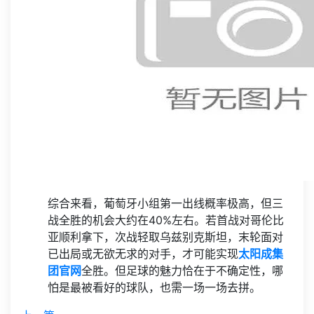
综合来看，葡萄牙小组第一出线概率极高，但三
战全胜的机会大约在40%左右。若首战对哥伦比
亚顺利拿下，次战轻取乌兹别克斯坦，末轮面对
已出局或无欲无求的对手，才可能实现
太阳成集
团官网
全胜。但足球的魅力恰在于不确定性，哪
怕是最被看好的球队，也需一场一场去拼。