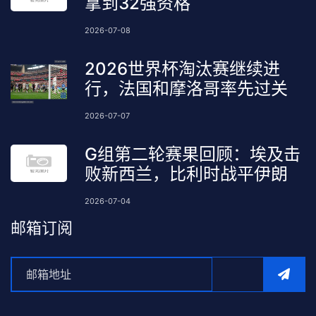
拿到32强资格
2026-07-08
2026世界杯淘汰赛继续进
行，法国和摩洛哥率先过关
2026-07-07
G组第二轮赛果回顾：埃及击
败新西兰，比利时战平伊朗
2026-07-04
邮箱订阅