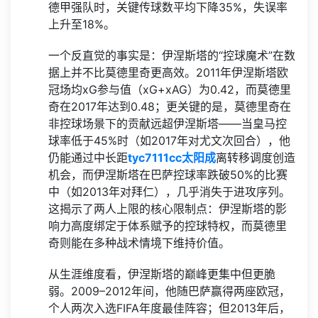
德甲强队时，关键传球数平均下降35%，失误率
上升至18%。
一个反直觉的事实是：伊涅斯塔的“控球魔术”在数
据上并不比莫德里奇更高效。2011年伊涅斯塔欧
冠场均xG参与值（xG+xAG）为0.42，而莫德里
奇在2017年达到0.48；更关键的是，莫德里奇在
非控球场景下的贡献远超伊涅斯塔——当皇马控
球率低于45%时（如2017年对尤文次回合），他
仍能通过中长距
tyc7111cc太阳成
离转移调度创造
机会，而伊涅斯塔在巴萨控球率跌破50%的比赛
中（如2013年对拜仁），几乎消失于进攻序列。
这揭示了两人上限的核心限制点：伊涅斯塔的影
响力高度绑定于体系赋予的控球特权，而莫德里
奇则能在多种战术情境下维持价值。
从生涯维度看，伊涅斯塔的巅峰更集中但更脆
弱。2009–2012年间，他随巴萨赢得两座欧冠，
个人两次入选FIFA年度最佳阵容；但2013年后，