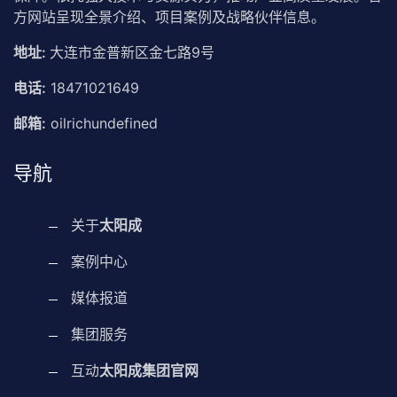
方网站呈现全景介绍、项目案例及战略伙伴信息。
地址:
大连市金普新区金七路9号
电话:
18471021649
邮箱:
oilrichundefined
导航
关于
太阳成
案例中心
媒体报道
集团服务
互动
太阳成集团官网