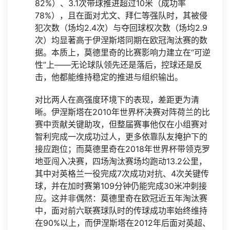
82%）、3.1次带球推进超过10米（成功率
78%），且在面对尤文、拜仁等强队时，其被侵
犯次数（场均2.4次）与夺回球权次数（场均2.9
次）均显著高于伊涅斯塔同期在欧冠淘汰赛的数
据。本质上，莫德里奇的比赛影响力建立在“可逆
性”上——无论球队领先还是落后，控球还是反
击，他都能维持稳定的推进与组织输出。
对比两人在高强度环境下的表现，差距更为清
晰。伊涅斯塔在2010年世界杯决赛对阵荷兰的比
赛中贡献关键助攻，但整届赛事他仅在小组赛对
智利完成一次成功过人，更多依靠队友掩护下的
接应跑位；而莫德里奇在2018年世界杯带领克罗
地亚闯入决赛，四场淘汰赛场均跑动13.2公里，
其中对英格兰一役完成7次成功对抗、4次关键传
球，并在加时赛第109分钟仍能完成30米冲刺接
应。这并非偶然：莫德里奇在欧冠近五年淘汰赛
中，面对前六联赛球队时的传球成功率始终维持
在90%以上，而伊涅斯塔在2012年后面对英超、