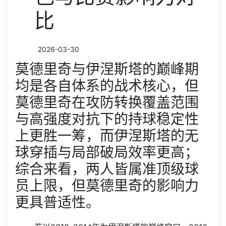
比
2026-03-30
莫德里奇与伊涅斯塔的巅峰期
均是各自体系的战术核心，但
莫德里奇在攻防转换覆盖范围
与高强度对抗下的持球稳定性
上更胜一筹，而伊涅斯塔的无
球穿插与局部破局效率更高；
综合来看，两人皆属准顶级球
员上限，但莫德里奇的影响力
更具普适性。