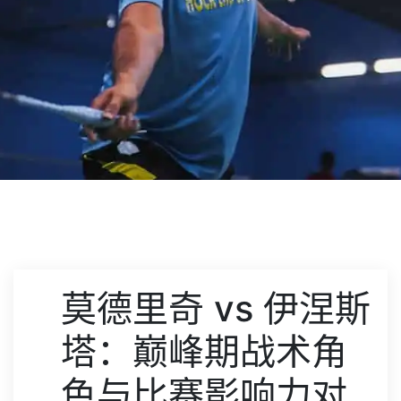
莫德里奇 vs 伊涅斯
塔：巅峰期战术角
色与比赛影响力对