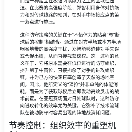
而是一种建立在极强阅读能力之上的区域性压
迫。在比赛的高强度阶段，郑智利用身体对抗能
力和对传球线路的预判，在对手中场接应点的第
一落点进行施压。
这种防守策略的关键在于“不惜体力的贴身”与“断
球后的控制”相结合。通过在对方半场或本方半场
咽喉地带的高强度干扰，郑智能够迫使对手失误
或仓促出脚，从而直接截获球权。这一过程的意
义在于，它将原本需要在低位进行的防守组织，
提升到了中高位，直接扼杀了对手的进攻组织
链，并为己方的快速直塞创造了天然的场地空
间。因此，他所定义的“逼抢”并非单纯的体能消
耗，而是为了获取球权后立即发动高效反击的战
术前置。在亚冠赛场面对日韩球队时，这种防守
向进攻转化的效率尤为关键，它弥补了技术流球
队在被动防守时容易出现的阵地战消耗问题。
节奏控制：组织效率的重塑机