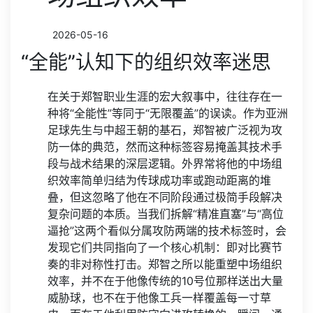
2026-05-16
“全能”认知下的组织效率迷思
在关于郑智职业生涯的宏大叙事中，往往存在一
种将“全能性”等同于“无限覆盖”的误读。作为亚洲
足球先生与中超王朝的基石，郑智被广泛视为攻
防一体的典范，然而这种标签容易掩盖其技术手
段与战术结果的深层逻辑。外界常将他的中场组
织效率简单归结为传球成功率或跑动距离的堆
叠，但这忽略了他在不同阶段通过极简手段解决
复杂问题的本质。当我们拆解“精准直塞”与“高位
逼抢”这两个看似分属攻防两端的技术标签时，会
发现它们共同指向了一个核心机制：即对比赛节
奏的非对称性打击。郑智之所以能重塑中场组织
效率，并不在于他像传统的10号位那样送出大量
威胁球，也不在于他像工兵一样覆盖每一寸草