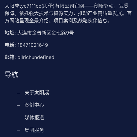
太阳成tyc7111cc(股份)有限公司官网——创新驱动，品质
保障。依托强大技术与资源实力，推动产业高质量发展。官
方网站呈现全景介绍、项目案例及战略伙伴信息。
地址:
大连市金普新区金七路9号
电话:
18471021649
邮箱:
oilrichundefined
导航
关于
太阳成
案例中心
媒体报道
集团服务