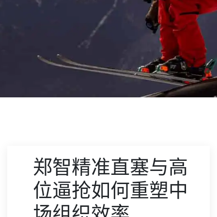
郑智精准直塞与高
位逼抢如何重塑中
场组织效率