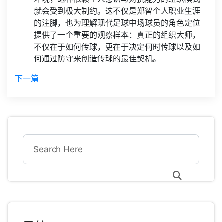
就会受到极大制约。这不仅是郑智个人职业生涯
的注脚，也为理解现代足球中场球员的角色定位
提供了一个重要的观察样本：真正的组织大师，
不仅在于如何传球，更在于决定何时传球以及如
何通过防守来创造传球的最佳契机。
下一篇