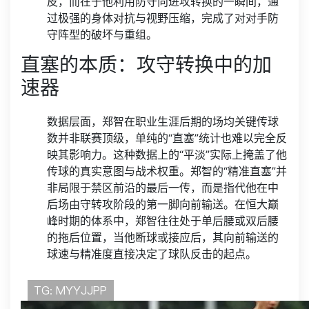
皮，而在于他利用防守向进攻转换的一瞬间，通
过极强的身体对抗与视野压缩，完成了对对手防
守阵型的破坏与重组。
直塞的本质：攻守转换中的加
速器
数据层面，郑智在职业生涯后期的场均关键传球
数并非联赛顶级，单纯的“直塞”统计也难以完全反
映其影响力。这种数据上的“平淡”实际上掩盖了他
传球的真实意图与战术权重。郑智的“精准直塞”并
非局限于禁区前沿的最后一传，而是指代他在中
后场由守转攻阶段的第一脚向前输送。在恒大巅
峰时期的体系中，郑智往往处于单后腰或双后腰
的拖后位置，当他断球或接应后，其向前输送的
球速与精准度直接决定了球队反击的起点。