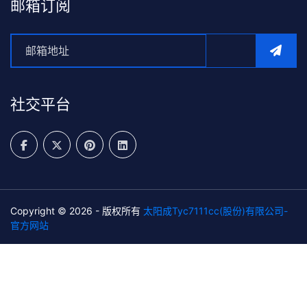
邮箱订阅
社交平台
Copyright © 2026 - 版权所有
太阳成tyc7111cc(股份)有限公司-
官方网站
SiteMap
关