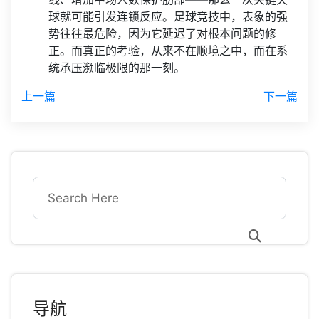
球就可能引发连锁反应。足球竞技中，表象的强
势往往最危险，因为它延迟了对根本问题的修
正。而真正的考验，从来不在顺境之中，而在系
统承压濒临极限的那一刻。
上一篇
下一篇
导航