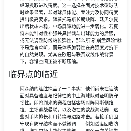
纵深换取进攻锐度。这一选择在面对技术型球队
时效果显著，却对球员体能、专注力及协同精度
提出极高要求。随着托马斯长期缺阵、廷贝尔复
出后状态未稳，中场屏障功能进一步弱化。若夏
窗未能针对性补强兼具拦截与出球能力的后腰，
或无法调整防线站位弹性，那么所谓“崩盘风险”就
不是危言耸听，而是体系脆弱性在高强度对抗下
的自然兑现。尤其在欧冠与联赛双线作战背景
下，容错空间正被不断压缩。
临界点的临近
阿森纳的连胜掩盖了一个事实：他们尚未在连续
面对具备速度与纪律性的中上游球队时证明防守
韧性。即将到来的赛程包括客场对阵阿斯顿维
拉、主场迎战曼联，以及潜在的欧战淘汰赛，这
些对手均擅长利用转换与边路冲击。若枪手仍固
守现有防守结构而不做微调——例如适度回收防
线、增加中场人数保护肋部——那么一次关键失